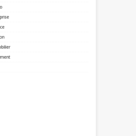
to
prise
nce
ion
ilier
ement