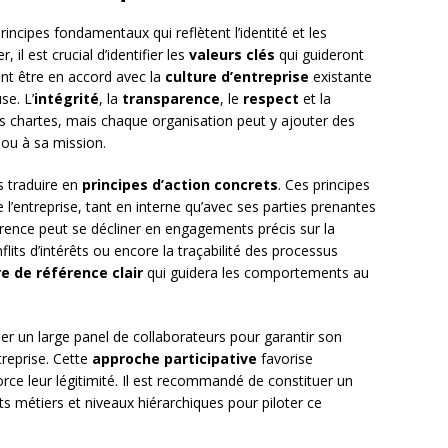
incipes fondamentaux qui reflètent l’identité et les
il est crucial d’identifier les
valeurs clés
qui guideront
nt être en accord avec la
culture d’entreprise
existante
se. L’
intégrité
, la
transparence
, le
respect
et la
 chartes, mais chaque organisation peut y ajouter des
 ou à sa mission.
es traduire en
principes d’action concrets
. Ces principes
 l’entreprise, tant en interne qu’avec ses parties prenantes
arence peut se décliner en engagements précis sur la
lits d’intérêts ou encore la traçabilité des processus
e de référence clair
qui guidera les comportements au
uer un large panel de collaborateurs pour garantir son
treprise. Cette
approche participative
favorise
orce leur légitimité. Il est recommandé de constituer un
ts métiers et niveaux hiérarchiques pour piloter ce