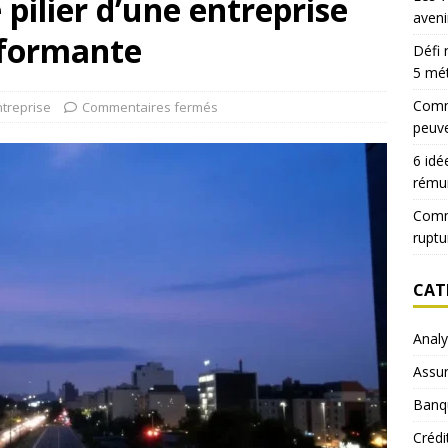
 pilier d’une entreprise
aveni
rformante
Défi 
5 mé
Comme
ntreprise
Commentaires fermés
peuve
6 idé
rému
Comm
ruptu
CAT
Anal
Assu
Banq
Crédi