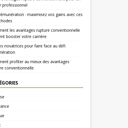
r professionnel
rémunération : maximisez vos gains avec ces
thodes
nt les avantages rupture conventionnelle
nt booster votre carrière
es novatrices pour faire face au défi
nération
ent profiter au mieux des avantages
re conventionnelle
ÉGORIES
yse
rance
ue
t