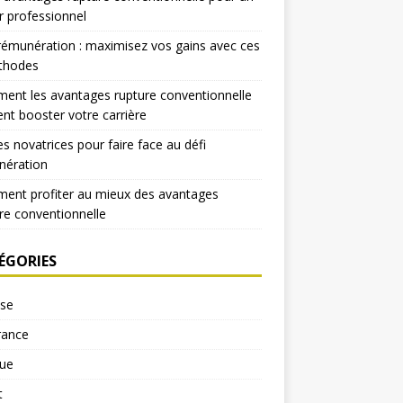
r professionnel
rémunération : maximisez vos gains avec ces
thodes
nt les avantages rupture conventionnelle
nt booster votre carrière
es novatrices pour faire face au défi
nération
ent profiter au mieux des avantages
re conventionnelle
ÉGORIES
yse
rance
ue
t