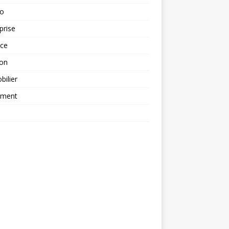
to
prise
nce
ion
ilier
ement