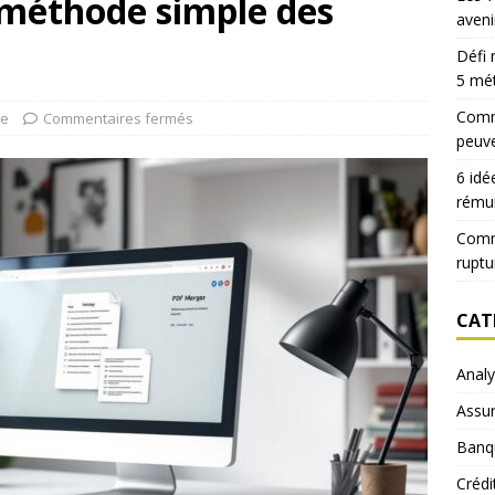
 méthode simple des
aveni
Défi 
5 mé
Comme
se
Commentaires fermés
peuve
6 idé
rému
Comm
ruptu
CAT
Anal
Assu
Banq
Crédi