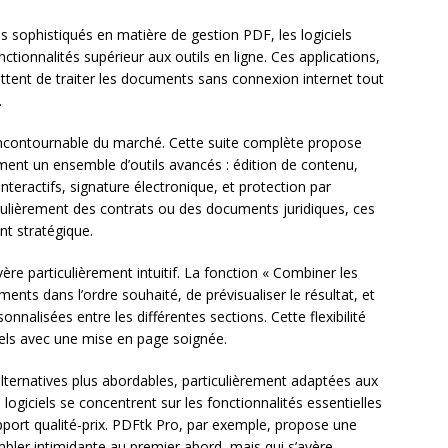
s sophistiqués en matière de gestion PDF, les logiciels
ctionnalités supérieur aux outils en ligne. Ces applications,
ettent de traiter les documents sans connexion internet tout
.
ncontournable du marché. Cette suite complète propose
ent un ensemble d’outils avancés : édition de contenu,
nteractifs, signature électronique, et protection par
gulièrement des contrats ou des documents juridiques, ces
nt stratégique.
re particulièrement intuitif. La fonction « Combiner les
ents dans l’ordre souhaité, de prévisualiser le résultat, et
nalisées entre les différentes sections. Cette flexibilité
ls avec une mise en page soignée.
lternatives plus abordables, particulièrement adaptées aux
logiciels se concentrent sur les fonctionnalités essentielles
pport qualité-prix. PDFtk Pro, par exemple, propose une
bler intimidante au premier abord, mais qui s’avère