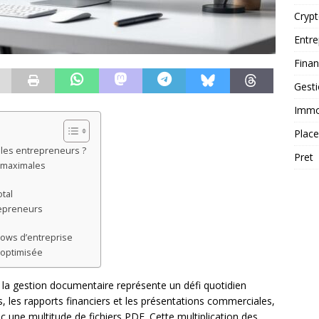
Cryp
Entre
Fina
Gest
Immob
Plac
r les entrepreneurs ?
Pret
té maximales
otal
repreneurs
lows d’entreprise
 optimisée
 la gestion documentaire représente un défi quotidien
es, les rapports financiers et les présentations commerciales,
une multitude de fichiers PDF. Cette multiplication des