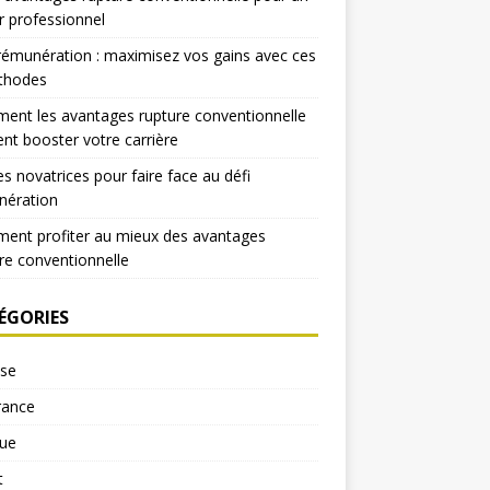
r professionnel
rémunération : maximisez vos gains avec ces
thodes
nt les avantages rupture conventionnelle
nt booster votre carrière
es novatrices pour faire face au défi
nération
ent profiter au mieux des avantages
re conventionnelle
ÉGORIES
yse
rance
ue
t