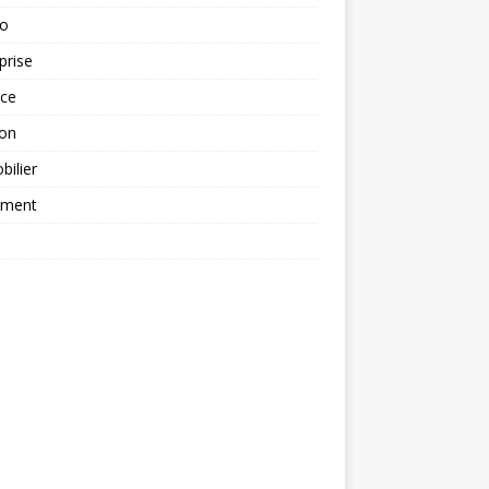
to
prise
nce
ion
ilier
ement