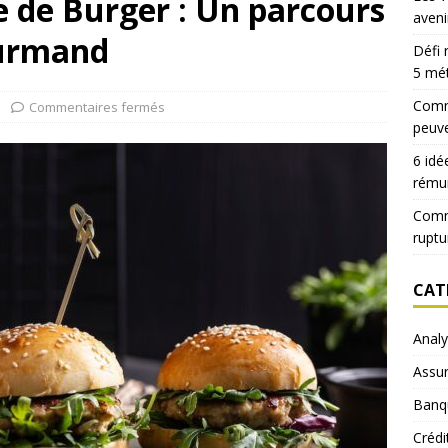
e de Burger : Un parcours
aveni
urmand
Défi 
5 mé
Comme
Commentaires fermés
peuve
6 idé
rému
Comm
ruptu
CAT
Anal
Assu
Banq
Crédi