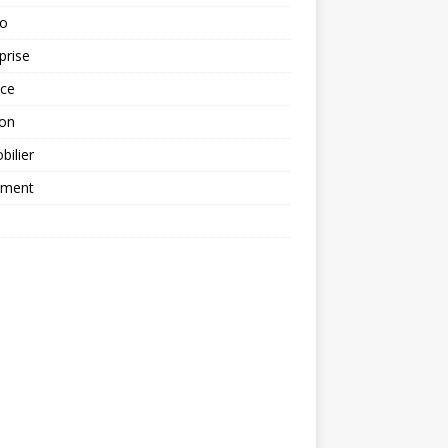
to
prise
nce
ion
ilier
ement