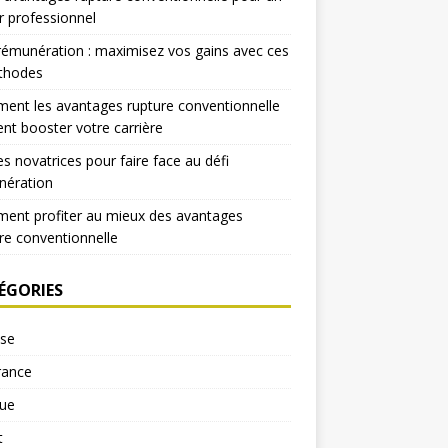
r professionnel
rémunération : maximisez vos gains avec ces
thodes
nt les avantages rupture conventionnelle
nt booster votre carrière
es novatrices pour faire face au défi
nération
ent profiter au mieux des avantages
re conventionnelle
ÉGORIES
yse
rance
ue
t