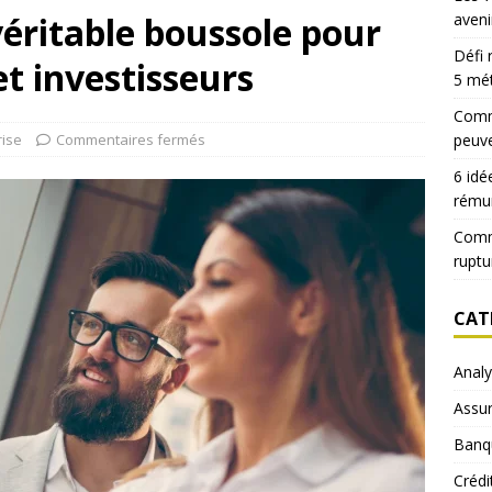
véritable boussole pour
aveni
Défi 
et investisseurs
5 mé
Comme
rise
Commentaires fermés
peuve
6 idé
rému
Comm
ruptu
CAT
Anal
Assu
Banq
Crédi