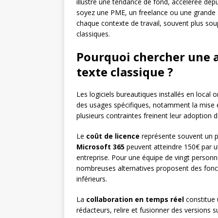
illustre une tendance de fond, accélérée depu
soyez une PME, un freelance ou une grande st
chaque contexte de travail, souvent plus sou
classiques.
Pourquoi chercher une a
texte classique ?
Les logiciels bureautiques installés en local
des usages spécifiques, notamment la mise e
plusieurs contraintes freinent leur adoption
Le
coût de licence
représente souvent un p
Microsoft 365
peuvent atteindre 150€ par uti
entreprise. Pour une équipe de vingt personnes
nombreuses alternatives proposent des fonct
inférieurs.
La
collaboration en temps réel
constitue 
rédacteurs, relire et fusionner des versions