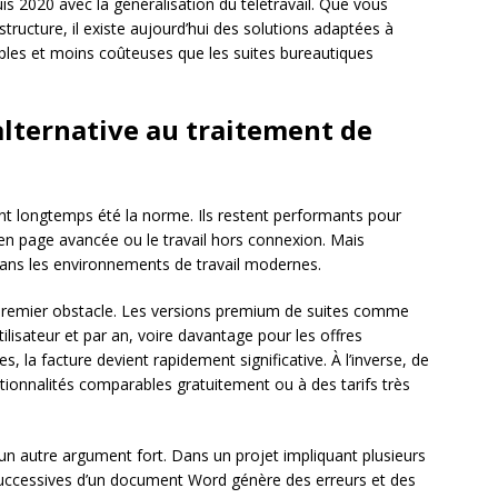
is 2020 avec la généralisation du télétravail. Que vous
ructure, il existe aujourd’hui des solutions adaptées à
ples et moins coûteuses que les suites bureautiques
lternative au traitement de
 ont longtemps été la norme. Ils restent performants pour
n page avancée ou le travail hors connexion. Mais
 dans les environnements de travail modernes.
remier obstacle. Les versions premium de suites comme
lisateur et par an, voire davantage pour les offres
, la facture devient rapidement significative. À l’inverse, de
ionnalités comparables gratuitement ou à des tarifs très
un autre argument fort. Dans un projet impliquant plusieurs
 successives d’un document Word génère des erreurs et des