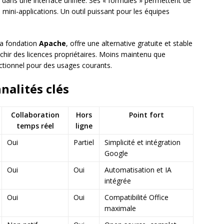
 dans une interface unifiée. Ses « formules » permettent de
mini-applications. Un outil puissant pour les équipes
la fondation
Apache
, offre une alternative gratuite et stable
nchir des licences propriétaires. Moins maintenu que
nctionnel pour des usages courants.
nalités clés
Collaboration
Hors
Point fort
temps réel
ligne
Oui
Partiel
Simplicité et intégration
Google
Oui
Oui
Automatisation et IA
intégrée
Oui
Oui
Compatibilité Office
maximale