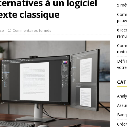
ternatives à un logiciel
5 mé
exte classique
Comme
peuve
6 idé
ise
Commentaires fermés
rému
Comm
ruptu
Défi 
votre
CAT
Anal
Assu
Banq
Crédi