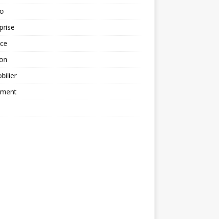
to
prise
nce
ion
ilier
ement