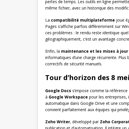
pertes de temps. Les outils en ligne permette
même fichier, avec un historique des modific
La
compatibilité multiplateforme
joue ég
Pages s’affiche parfois différemment sur Win
ces problèmes : le rendu reste identique quel q
géographiquement, c’est un avantage concret
Enfin, la
maintenance et les mises à jour
informatiques d’une charge récurrente. Plus
correctifs de sécurité manuels.
Tour d’horizon des 8 mei
Google Docs
s’impose comme la référence des
à
Google Workspace
pour les entreprises, 
automatique dans Google Drive et une compat
convient parfaitement aux équipes qui privilégi
Zoho Writer
, développé par
Zoho Corpora
publication et d’automatisation. Il intègre un 