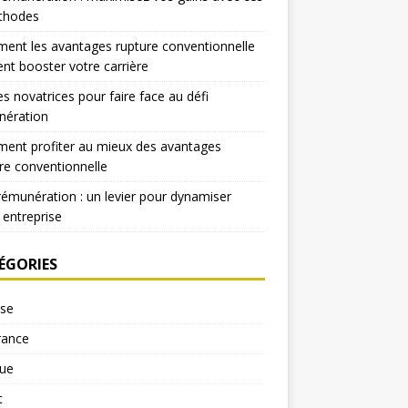
thodes
nt les avantages rupture conventionnelle
nt booster votre carrière
es novatrices pour faire face au défi
nération
ent profiter au mieux des avantages
re conventionnelle
rémunération : un levier pour dynamiser
 entreprise
ÉGORIES
yse
rance
ue
t