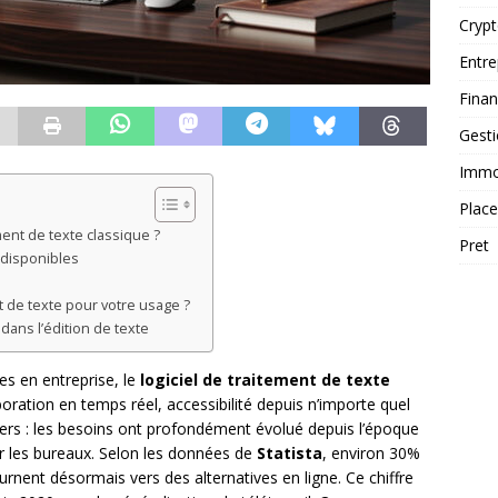
Cryp
Entre
Fina
Gest
Immob
Plac
ent de texte classique ?
Pret
 disponibles
t de texte pour votre usage ?
ans l’édition de texte
es en entreprise, le
logiciel de traitement de texte
boration en temps réel, accessibilité depuis n’importe quel
tiers : les besoins ont profondément évolué depuis l’époque
r les bureaux. Selon les données de
Statista
, environ 30%
urnent désormais vers des alternatives en ligne. Ce chiffre