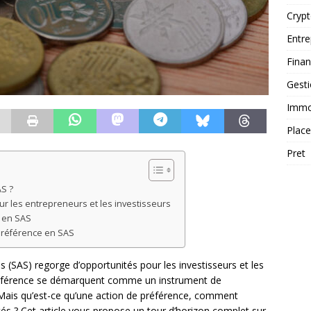
Cryp
Entre
Fina
Gest
Immob
Plac
Pret
S ?
r les entrepreneurs et les investisseurs
e en SAS
 préférence en SAS
 (SAS) regorge d’opportunités pour les investisseurs et les
 préférence se démarquent comme un instrument de
 Mais qu’est-ce qu’une action de préférence, comment
ités ? Cet article vous propose un tour d’horizon complet sur