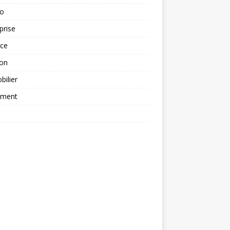
to
prise
nce
ion
ilier
ement