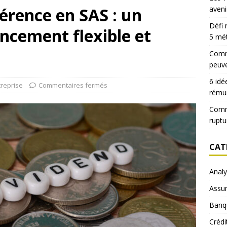
férence en SAS : un
aveni
Défi 
ncement flexible et
5 mé
Comme
peuve
6 idé
treprise
Commentaires fermés
rému
Comm
ruptu
CAT
Anal
Assu
Banq
Crédi