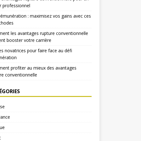
r professionnel
rémunération : maximisez vos gains avec ces
thodes
nt les avantages rupture conventionnelle
nt booster votre carrière
es novatrices pour faire face au défi
nération
ent profiter au mieux des avantages
re conventionnelle
ÉGORIES
yse
rance
ue
t