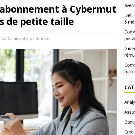
l’abonnement à Cybermut
aveni
Défi 
 de petite taille
5 mé
Comme
Commentaires fermés
peuve
6 idé
rému
Comm
ruptu
CAT
Anal
Assu
Banq
Crédi