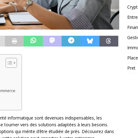
Cryp
Entre
Fina
Gest
Immob
Plac
Pret
commerce
urité informatique sont devenues indispensables, les
à se tourner vers des solutions adaptées à leurs besoins.
options qui mérite d’être étudiée de près. Découvrez dans