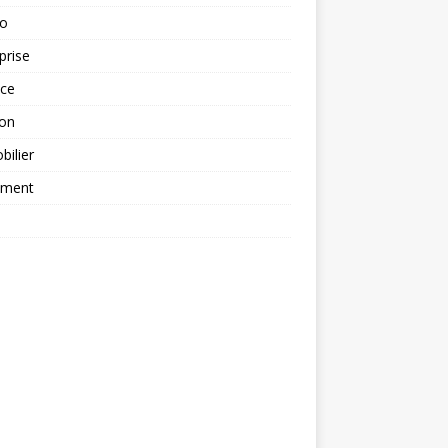
to
prise
nce
ion
ilier
ement