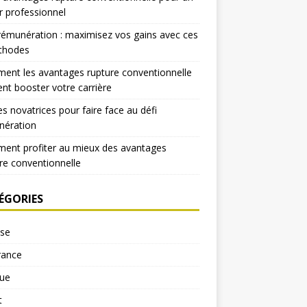
r professionnel
rémunération : maximisez vos gains avec ces
thodes
nt les avantages rupture conventionnelle
nt booster votre carrière
es novatrices pour faire face au défi
nération
ent profiter au mieux des avantages
re conventionnelle
ÉGORIES
yse
rance
ue
t