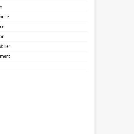
to
prise
nce
ion
ilier
ement