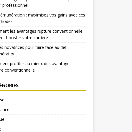
r professionnel
rémunération : maximisez vos gains avec ces
thodes
nt les avantages rupture conventionnelle
nt booster votre carrière
es novatrices pour faire face au défi
nération
ent profiter au mieux des avantages
re conventionnelle
ÉGORIES
yse
rance
ue
t