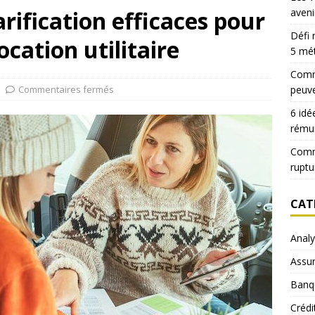
arification efficaces pour
aveni
Défi 
ocation utilitaire
5 mé
Comme
Commentaires fermés
peuve
6 idé
rému
Comm
ruptu
CAT
Anal
Assu
Banq
Crédi