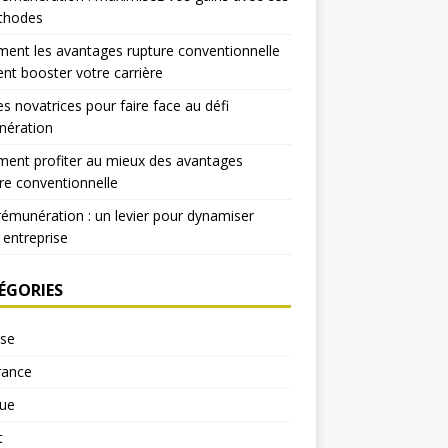
thodes
nt les avantages rupture conventionnelle
nt booster votre carrière
es novatrices pour faire face au défi
nération
ent profiter au mieux des avantages
re conventionnelle
rémunération : un levier pour dynamiser
 entreprise
ÉGORIES
yse
rance
ue
t