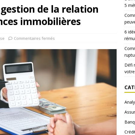
gestion de la relation
5 mé
Comme
ences immobilières
peuve
6 idé
ise
Commentaires fermés
rému
Comm
ruptu
Défi 
votre
CAT
Anal
Assu
Banq
Crédi