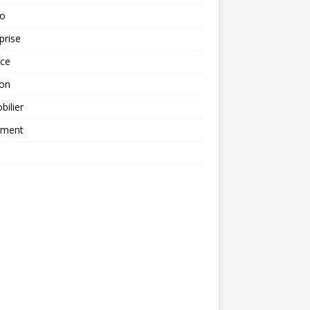
to
prise
nce
ion
ilier
ement