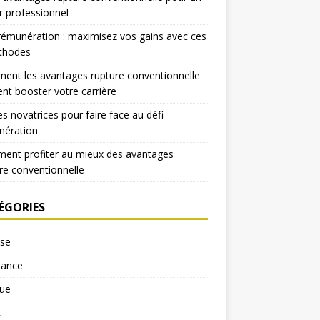
r professionnel
rémunération : maximisez vos gains avec ces
thodes
nt les avantages rupture conventionnelle
nt booster votre carrière
es novatrices pour faire face au défi
nération
ent profiter au mieux des avantages
re conventionnelle
ÉGORIES
yse
rance
ue
t