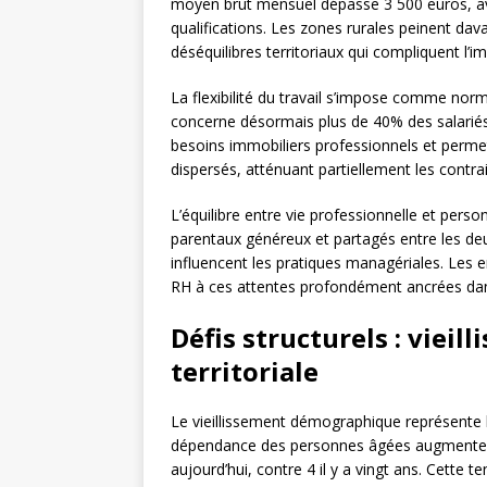
moyen brut mensuel dépasse 3 500 euros, avec
qualifications. Les zones rurales peinent dav
déséquilibres territoriaux qui compliquent l’i
La flexibilité du travail s’impose comme norme
concerne désormais plus de 40% des salariés 
besoins immobiliers professionnels et perme
dispersés, atténuant partiellement les contr
L’équilibre entre vie professionnelle et perso
parentaux généreux et partagés entre les deu
influencent les pratiques managériales. Les e
RH à ces attentes profondément ancrées dans
Défis structurels : vieil
territoriale
Le vieillissement démographique représente l
dépendance des personnes âgées augmente ra
aujourd’hui, contre 4 il y a vingt ans. Cette