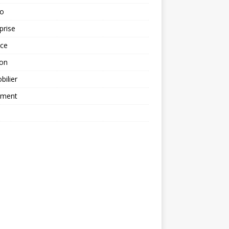
to
prise
nce
ion
ilier
ement