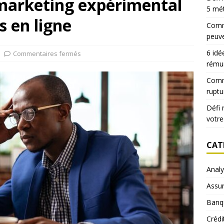
marketing expérimental
5 mé
s en ligne
Comme
peuve
6 idé
Commentaires fermés
rému
Comm
ruptu
Défi 
votre
CAT
Anal
Assu
Banq
Crédi