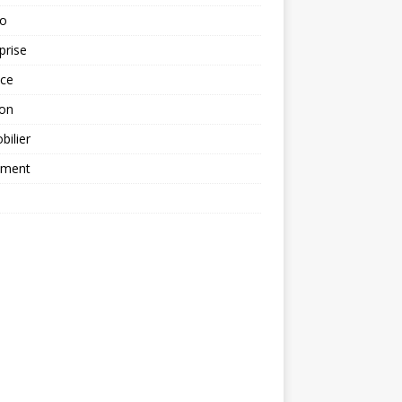
to
prise
nce
ion
ilier
ement