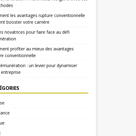
thodes
nt les avantages rupture conventionnelle
nt booster votre carrière
es novatrices pour faire face au défi
nération
ent profiter au mieux des avantages
re conventionnelle
rémunération : un levier pour dynamiser
 entreprise
ÉGORIES
yse
rance
ue
t