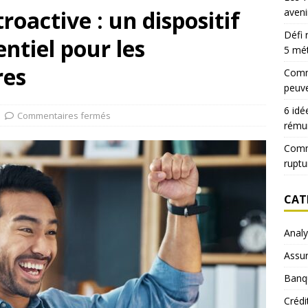
roactive : un dispositif
aveni
Défi 
ntiel pour les
5 mé
res
Comme
peuve
6 idé
Commentaires fermés
rému
Comm
ruptu
CAT
Anal
Assu
Banq
Crédi