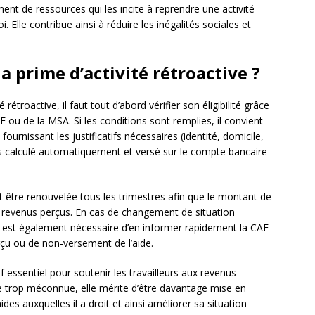
ment de ressources qui les incite à reprendre une activité
. Elle contribue ainsi à réduire les inégalités sociales et
 prime d’activité rétroactive ?
é rétroactive, il faut tout d’abord vérifier son éligibilité grâce
AF ou de la MSA. Si les conditions sont remplies, il convient
urnissant les justificatifs nécessaires (identité, domicile,
ors calculé automatiquement et versé sur le compte bancaire
t être renouvelée tous les trimestres afin que le montant de
es revenus perçus. En cas de changement de situation
l est également nécessaire d’en informer rapidement la CAF
rçu ou de non-versement de l’aide.
if essentiel pour soutenir les travailleurs aux revenus
re trop méconnue, elle mérite d’être davantage mise en
des auxquelles il a droit et ainsi améliorer sa situation