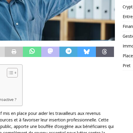
Cryp
Entre
Fina
Gest
Immob
Plac
Pret
roactive ?
if mis en place pour aider les travailleurs aux revenus
ces et à favoriser leur insertion professionnelle. Cette
ublic, apporte une bouffée d’oxygène aux bénéficiaires qui
e complément de revenu essentiel pour lutter contre la