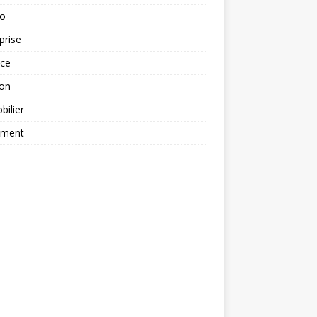
to
prise
nce
ion
ilier
ement