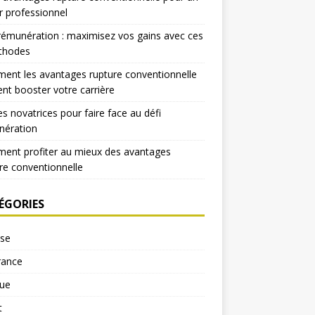
r professionnel
rémunération : maximisez vos gains avec ces
thodes
nt les avantages rupture conventionnelle
nt booster votre carrière
es novatrices pour faire face au défi
nération
ent profiter au mieux des avantages
re conventionnelle
ÉGORIES
yse
rance
ue
t